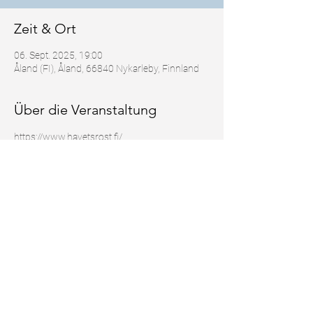
Zeit & Ort
06. Sept. 2025, 19:00
Åland (FI), Åland, 66840 Nykarleby, Finnland
Über die Veranstaltung
https://www.havetsrost.fi/
Diese Veranstaltung teilen
© 2025 Laura Hilden
Impressum