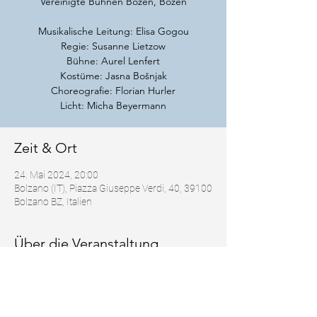
Vereinigte Bühnen Bozen, Bozen
Musikalische Leitung: Elisa Gogou
Regie: Susanne Lietzow
Bühne: Aurel Lenfert
Kostüme: Jasna Bošnjak
Choreografie: Florian Hurler
Zeit & Ort
24. Mai 2024, 20:00
Bolzano (IT), Piazza Giuseppe Verdi, 40, 39100
Bolzano BZ, Italien
Über die Veranstaltung
https://www.theater-bozen.it/production/die-
lustige-witwe/