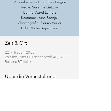
Musikalische Leitung: Elisa Gogou
Regie: Susanne Lietzow
Bühne: Aurel Lenfert
Kostüme: Jasna Bošnjak
Choreografie: Florian Hurler
Zeit & Ort
22. Mai 2024, 20:00
Bolzano, Piazza Giuseppe Verdi, 40, 39100
Bolzano BZ, Italien
Über die Veranstaltung
https://www.theater-bozen.it/production/die-
lustige-witwe/#dates
Diese Veranstaltung teilen