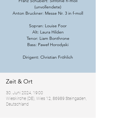
Franz Schubert: Sinfonie h-moll
(unvollendete)
Anton Bruckner: Messe Nr. 3 in f-moll
Sopran: Louise Foor
Alt: Laura Hilden
Tenor: Liam Bonthrone
Bass: Paweł Horodyski
Dirigent: Christian Fröhlich
Zeit & Ort
30. Juni 2024, 19:00
Wieskirche (DE), Wies 12, 86989 Steingaden,
Deutschland
Über die Veranstaltung
https://www.musikimpfaffenwinkel.de/progra